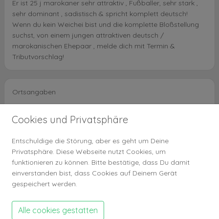
Er ist 25 j marokaner sehr attraktiv , Fußballer, sehr stark ,
sehr dominant , sadistisch & spricht komplett deutsch!
Wenn du kein Weichei bist und die komplette Bloßstellung
suchst, von einem jungen attraktiven deutsch /
marokanischen Ehepaar , melde dich mit Termin &
Tributvorschlag!
Ortsangaben
Land
Deutschland
Cookies und Privatsphäre
Stadt
Magdeburh
PLZ Bereich
9 Bereich
Entschuldige die Störung, aber es geht um Deine
Umkreis
+10 km
Privatsphäre. Diese Webseite nutzt Cookies, um
funktionieren zu können. Bitte bestätige, dass Du damit
einverstanden bist, dass Cookies auf Deinem Gerät
gespeichert werden.
Ähnliche Anzeigen
Alle cookies gestatten
Lady Sativa bietet Cash and go