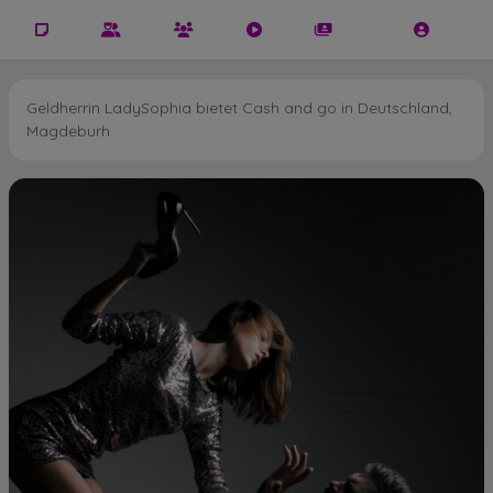
Geldherrin LadySophia bietet Cash and go in Deutschland,
Magdeburh