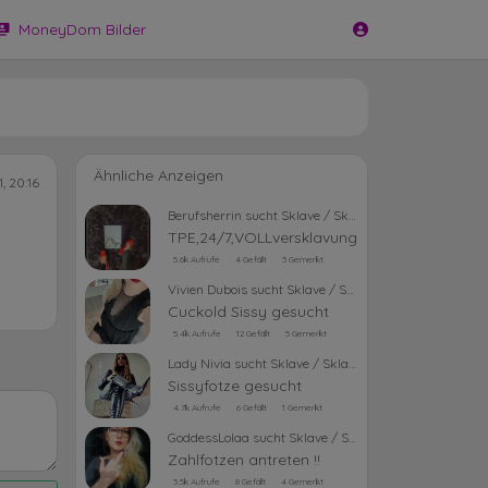
MoneyDom Bilder
Ähnliche Anzeigen
, 20:16
Berufsherrin sucht Sklave / Sklavin
TPE,24/7,VOLLversklavung
5.6k Aufrufe
4 Gefällt
3 Gemerkt
Vivien Dubois sucht Sklave / Sklavin
Cuckold Sissy gesucht
5.4k Aufrufe
12 Gefällt
5 Gemerkt
Lady Nivia sucht Sklave / Sklavin
Sissyfotze gesucht
4.7k Aufrufe
6 Gefällt
1 Gemerkt
GoddessLolaa sucht Sklave / Sklavin
Zahlfotzen antreten !!
3.5k Aufrufe
8 Gefällt
4 Gemerkt