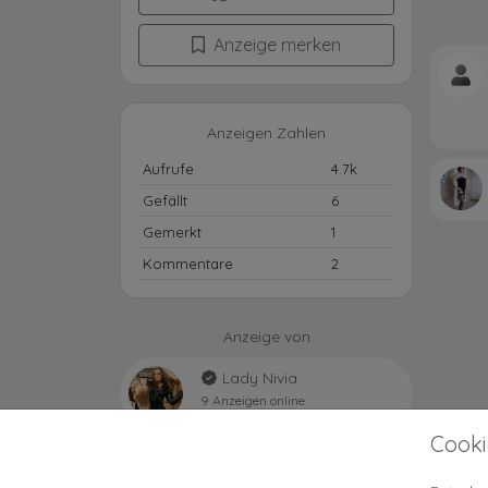
Anzeige merken
Anzeigen Zahlen
Aufrufe
4.7k
Gefällt
6
Gemerkt
1
Kommentare
2
Anzeige von
Lady Nivia
9 Anzeigen online
Cooki
Anzeigen vom selben Benutzer