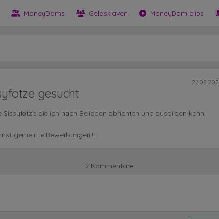
MoneyDoms
Geldsklaven
MoneyDom clips
22.08.2021
syfotze gesucht
 Sissyfotze die ich nach Belieben abrichten und ausbilden kann.
rnst gemeinte Bewerbungen!!!
2 Kommentare