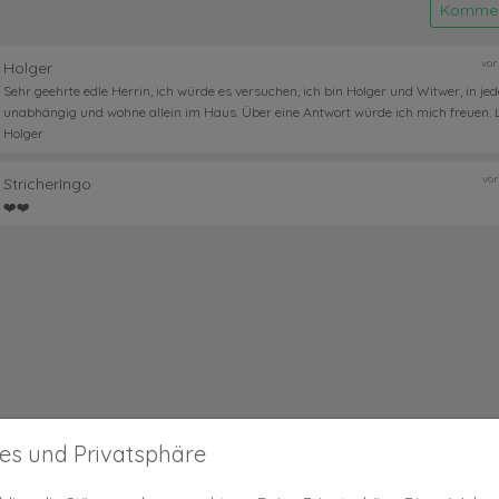
Kommen
vor
Holger
Sehr geehrte edle Herrin, ich würde es versuchen, ich bin Holger und Witwer, in je
unabhängig und wohne allein im Haus. Über eine Antwort würde ich mich freuen. 
Holger
vor
StricherIngo
❤️❤️
es und Privatsphäre