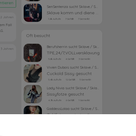
tieren
SenSentenza sucht Sklave / Sklavin
Sklave komm und diene mir
 2 Jahren
1.6k Aufrufe
7 Gefällt
7 Gemerkt
dem Fall
LG.
Oft besucht
Berufsherrin sucht Sklave / Sklavin
 3 Jahren
TPE,24/7,VOLLversklavung
5.6k Aufrufe
4 Gefällt
3 Gemerkt
Vivien Dubois sucht Sklave / Sklavin
Cuckold Sissy gesucht
5.4k Aufrufe
12 Gefällt
5 Gemerkt
Lady Nivia sucht Sklave / Sklavin
Sissyfotze gesucht
4.7k Aufrufe
6 Gefällt
1 Gemerkt
GoddessLolaa sucht Sklave / Sklavin
Zahlfotzen antreten !!
3.5k Aufrufe
8 Gefällt
4 Gemerkt
Paladine bewirbt OnlyFans
Lady Krasaviza - Herrin aus Leidenschaft!