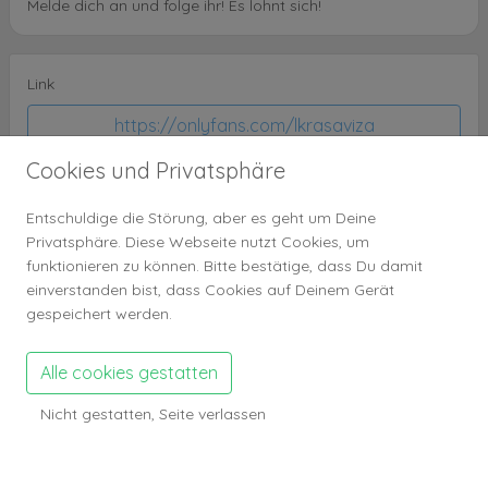
Melde dich an und folge ihr! Es lohnt sich!
Link
https://onlyfans.com/lkrasaviza
Cookies und Privatsphäre
2 Kommentare
Entschuldige die Störung, aber es geht um Deine
Privatsphäre. Diese Webseite nutzt Cookies, um
funktionieren zu können. Bitte bestätige, dass Du damit
einverstanden bist, dass Cookies auf Deinem Gerät
gespeichert werden.
Kommentieren
Alle cookies gestatten
vor 3 Wochen
Mathew
Hello pretty ❤️ I'll love to buy all your content and I'm here to spoil
Nicht gestatten, Seite verlassen
you with money and paying you upfront kindly text me for more
conversation Telegram👉@dvid12t Snapchat::math11101