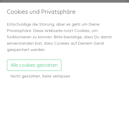
Abonennten
1
Cookies und Privatsphäre
Profilbesuche
245
Entschuldige die Störung, aber es geht um Deine
Privatsphäre. Diese Webseite nutzt Cookies, um
Anzeigen Zahlen
funktionieren zu können. Bitte bestätige, dass Du damit
Anzeigen
0
einverstanden bist, dass Cookies auf Deinem Gerät
Gefällt mir
0
gespeichert werden.
Anzeigen Aufrufe
35
Alle cookies gestatten
Anzeigen gemerkt
0
Kommentare
0
Nicht gestatten, Seite verlassen
Galerie Zahlen
Galerie Bilder
0
Galerie Aufrufe
0