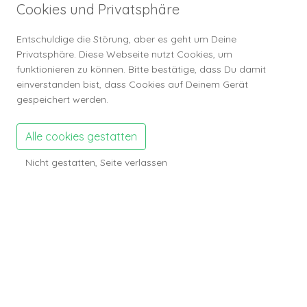
Cookies und Privatsphäre
Profilbesuche
393
Entschuldige die Störung, aber es geht um Deine
Anzeigen Zahlen
Privatsphäre. Diese Webseite nutzt Cookies, um
Anzeigen
0
funktionieren zu können. Bitte bestätige, dass Du damit
einverstanden bist, dass Cookies auf Deinem Gerät
Gefällt mir
0
gespeichert werden.
Anzeigen Aufrufe
0
Anzeigen gemerkt
0
Alle cookies gestatten
Kommentare
0
Nicht gestatten, Seite verlassen
Galerie Zahlen
Galerie Bilder
0
Galerie Aufrufe
0
Sorry!