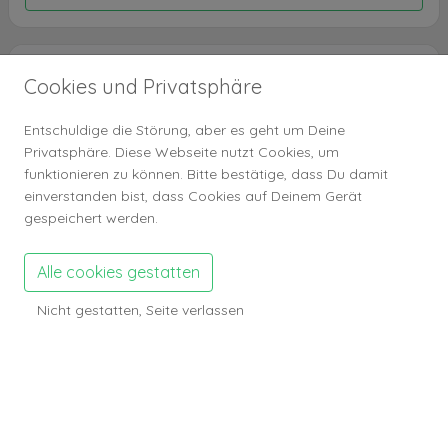
Profil Zahlen
Cookies und Privatsphäre
Abonennten
0
Entschuldige die Störung, aber es geht um Deine
Profilbesuche
740
Privatsphäre. Diese Webseite nutzt Cookies, um
funktionieren zu können. Bitte bestätige, dass Du damit
Anzeigen Zahlen
einverstanden bist, dass Cookies auf Deinem Gerät
gespeichert werden.
Anzeigen
0
Gefällt mir
0
Alle cookies gestatten
Anzeigen Aufrufe
0
Anzeigen gemerkt
0
Nicht gestatten, Seite verlassen
Kommentare
0
Galerie Zahlen
Galerie Bilder
0
Galerie Aufrufe
0